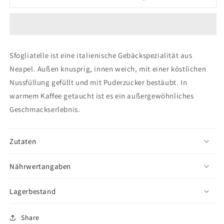
Codine
Codine
Nocciola
Nocciola
-
-
zartblättriges
zartblättriges
Gebäck
Gebäck
Sfogliatelle ist eine italienische Gebäckspezialität aus
mit
mit
Neapel. Außen knusprig, innen weich, mit einer köstlichen
Nussfüllung,
Nussfüllung,
2
2
Nussfüllung gefüllt und mit Puderzucker bestäubt.
In
kg
kg
warmem Kaffee getaucht ist es ein außergewöhnliches
Geschmackserlebnis.
Zutaten
Nährwertangaben
Lagerbestand
Share