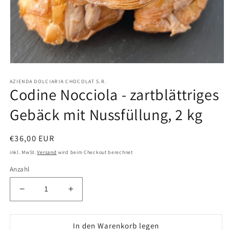
Medien
1
AZIENDA DOLCIARIA CHOCOLAT S.R.
in
Codine Nocciola - zartblättriges
Modal
öffnen
Gebäck mit Nussfüllung, 2 kg
Normaler
€36,00 EUR
Preis
inkl. MwSt.
Versand
wird beim Checkout berechnet
Anzahl
Verringere
Erhöhe
die
die
Menge
Menge
für
für
In den Warenkorb legen